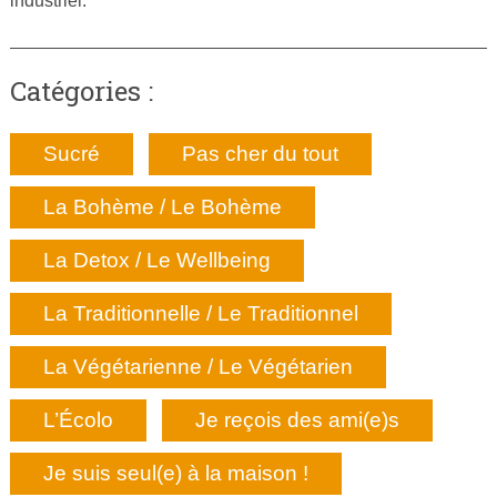
industriel.
Catégories :
Sucré
Pas cher du tout
La Bohème / Le Bohème
La Detox / Le Wellbeing
La Traditionnelle / Le Traditionnel
La Végétarienne / Le Végétarien
L’Écolo
Je reçois des ami(e)s
Je suis seul(e) à la maison !