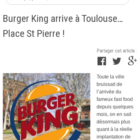
Burger King arrive à Toulouse…
Place St Pierre !
Partager cet article :
Toute la ville
Publié
bruissait de
le
l’arrivée du
26
fameux fast food
mai
depuis quelques
2015
mois, on en sait
par
désormais plus
Cuisine
quant à la réelle
Ta
implantation de
Mère