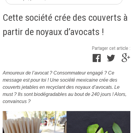
Cette société crée des couverts à
partir de noyaux d’avocats !
Partager cet article :
Amoureux de l’avocat ? Consommateur engagé ? Ce
Publié
message est pour toi ! Une société mexicaine crée des
le
couverts jetables en recyclant des noyaux d’avocats. Le
18
must ? Ils sont biodégradables au bout de 240 jours ! Alors,
mars
convaincus ?
2019
par
Cuisine
Ta
Mère