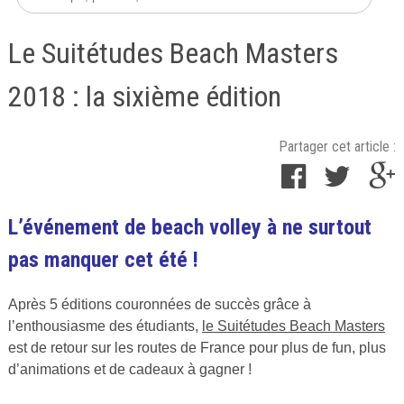
Le Suitétudes Beach Masters
2018 : la sixième édition
Partager cet article :
Publié
L’événement de beach volley à ne surtout
le
pas manquer cet été !
6
avril
Après 5 éditions couronnées de succès grâce à
2018
l’enthousiasme des étudiants,
le Suitétudes Beach Masters
par
est de retour sur les routes de France pour plus de fun, plus
Cuisine
d’animations et de cadeaux à gagner !
Ta
Mère