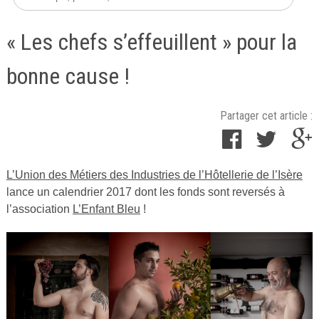
« Les chefs s’effeuillent » pour la
bonne cause !
Partager cet article :
L’Union des Métiers des Industries de l’Hôtellerie de l’Isère
Publié
lance un calendrier 2017 dont les fonds sont reversés à
le
l’association
L’Enfant Bleu
!
22
décembre
2016
par
Cuisine
Ta
Mère