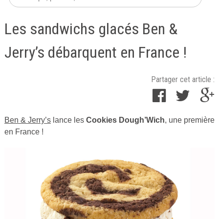
Les sandwichs glacés Ben &
Jerry’s débarquent en France !
Partager cet article :
Ben & Jerry’s
lance les
Cookies Dough’Wich
, une première
Publié
en France !
le
27
avril
2016
par
Cuisine
Ta
Mère