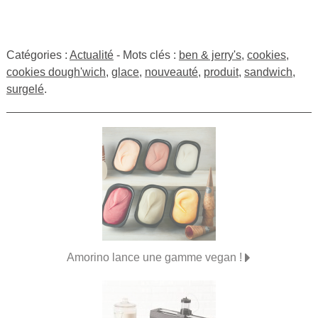
Catégories :
Actualité
- Mots clés :
ben & jerry's
,
cookies
,
cookies dough'wich
,
glace
,
nouveauté
,
produit
,
sandwich
,
surgelé
.
Amorino lance une gamme vegan !