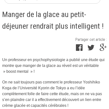
Manger de la glace au petit-
déjeuner rendrait plus intelligent !
Partager cet article :
Un professeur en psychophysiologie a publié une étude qui
Publié
montre que manger de la glace au réveil est un véritable
le
» boost mental » !
22
mars
On ne sait toujours pas comment le professeur Yoshihiko
2017
Koga de l’Université Kyorin de Tokyo a eu l’idée
par
complètement folle de faire cette étude, mais on ne va pas
Cuisine
s’en plaindre car il a effectivement découvert un lien entre
Ta
crème glacée et capacités cérébrales !
Mère