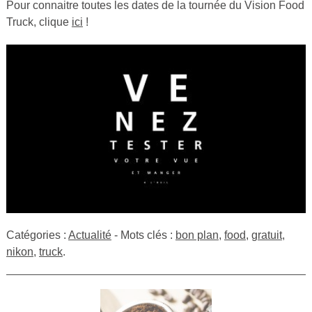
Pour connaitre toutes les dates de la tournée du Vision Food
Truck, clique
ici
!
Catégories :
Actualité
- Mots clés :
bon plan
,
food
,
gratuit
,
nikon
,
truck
.