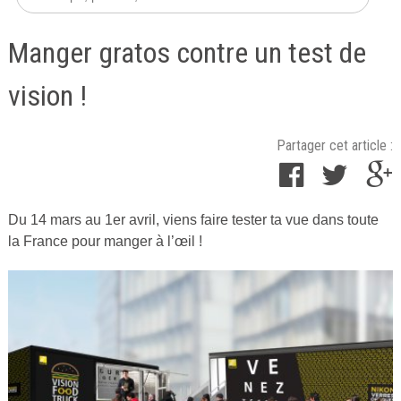
Manger gratos contre un test de
vision !
Partager cet article :
Du 14 mars au 1er avril, viens faire tester ta vue dans toute
Publié
la France pour manger à l’œil !
le
13
mars
2017
par
Cuisine
Ta
Mère