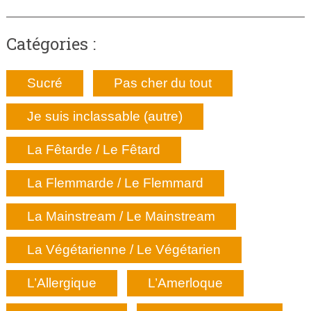
Catégories :
Sucré
Pas cher du tout
Je suis inclassable (autre)
La Fêtarde / Le Fêtard
La Flemmarde / Le Flemmard
La Mainstream / Le Mainstream
La Végétarienne / Le Végétarien
L’Allergique
L’Amerloque