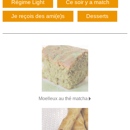
Régime Light
Ce soir y a match
Je reçois des ami(e)s
Desserts
Moelleux au thé matcha