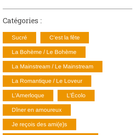
Catégories :
Sucré
C'est la fête
La Bohème / Le Bohème
La Mainstream / Le Mainstream
La Romantique / Le Loveur
L’Amerloque
L’Écolo
Dîner en amoureux
Je reçois des ami(e)s