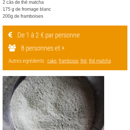
2 càs de thé matcha
175 g de fromage blanc
200g de framboises
De 1 à 2 € par personne
8 personnes et +
Autres ingrédients :
cake
,
framboise
,
thé
,
thé matcha