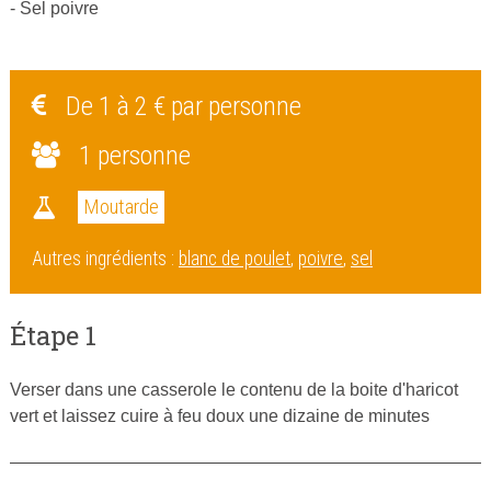
- Sel poivre
De 1 à 2 € par personne
1 personne
Moutarde
Autres ingrédients :
blanc de poulet
,
poivre
,
sel
Étape 1
Verser dans une casserole le contenu de la boite d'haricot
vert et laissez cuire à feu doux une dizaine de minutes