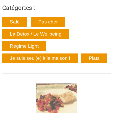
Catégories :
Salé
Pas cher
La Detox / Le Wellbeing
Régime Light
Je suis seul(e) à la maison !
Plats