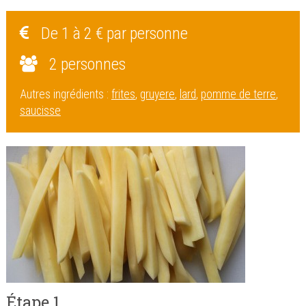
De 1 à 2 € par personne
2 personnes
Autres ingrédients :
frites
,
gruyere
,
lard
,
pomme de terre
,
saucisse
Étape 1