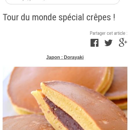
Tour du monde spécial crêpes !
Partager cet article :
Japon : Dorayaki
Publié
le
1
février
2016
par
Cuisine
Ta
Mère