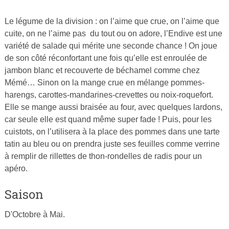
Le légume de la division : on l’aime que crue, on l’aime que
Publié
cuite, on ne l’aime pas du tout ou on adore, l’Endive est une
le
variété de salade qui mérite une seconde chance ! On joue
27
de son côté réconfortant une fois qu’elle est enroulée de
février
jambon blanc et recouverte de béchamel comme chez
2015
Mémé… Sinon on la mange crue en mélange pommes-
par
harengs, carottes-mandarines-crevettes ou noix-roquefort.
Cuisine
Elle se mange aussi braisée au four, avec quelques lardons,
Ta
car seule elle est quand même super fade ! Puis, pour les
Mère
cuistots, on l’utilisera à la place des pommes dans une tarte
tatin au bleu ou on prendra juste ses feuilles comme verrine
à remplir de rillettes de thon-rondelles de radis pour un
apéro.
Saison
D'Octobre à Mai.