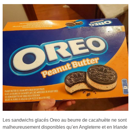
Les sandwichs glacés Oreo au beurre de cacahuète ne sont
malheureusement disponibles qu’en Angleterre et en Irlande