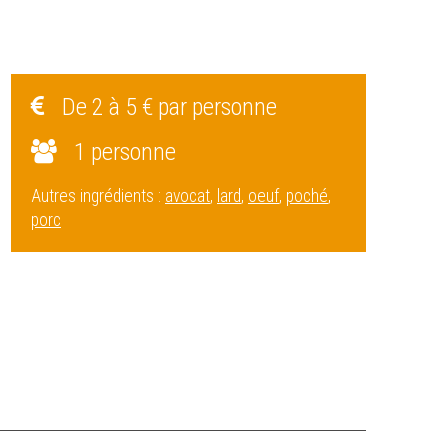
De 2 à 5 € par personne
1 personne
Autres ingrédients :
avocat
,
lard
,
oeuf
,
poché
,
porc