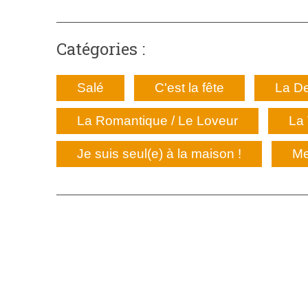
Catégories :
Salé
C'est la fête
La De
La Romantique / Le Loveur
La 
Je suis seul(e) à la maison !
Me