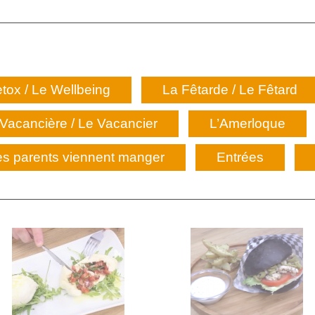
tox / Le Wellbeing
La Fêtarde / Le Fêtard
Vacancière / Le Vacancier
L’Amerloque
s parents viennent manger
Entrées