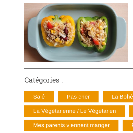
Catégories :
Salé
Pas cher
La Bohè
La Végétarienne / Le Végétarien
Mes parents viennent manger