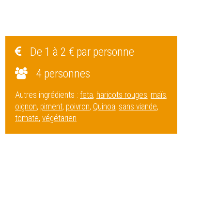
De 1 à 2 € par personne
4 personnes
Autres ingrédients :
feta
,
haricots rouges
,
maïs
,
oignon
,
piment
,
poivron
,
Quinoa
,
sans viande
,
tomate
,
végétarien