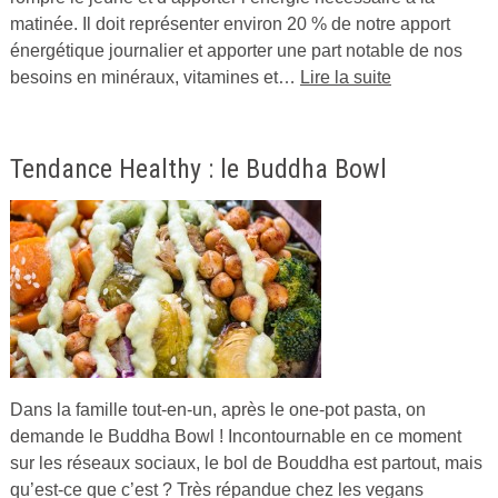
matinée. Il doit représenter environ 20 % de notre apport
2016
énergétique journalier et apporter une part notable de nos
par
besoins en minéraux, vitamines et…
Lire la suite
biocoop
Tendance Healthy : le Buddha Bowl
Dans la famille tout-en-un, après le one-pot pasta, on
Publié
demande le Buddha Bowl ! Incontournable en ce moment
le
sur les réseaux sociaux, le bol de Bouddha est partout, mais
3
qu’est-ce que c’est ? Très répandue chez les vegans
février