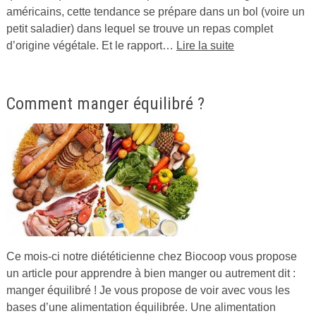
américains, cette tendance se prépare dans un bol (voire un
2016
petit saladier) dans lequel se trouve un repas complet
par
d’origine végétale. Et le rapport…
Lire la suite
Cuisine
Ta
Mère
Comment manger équilibré ?
Ce mois-ci notre diététicienne chez Biocoop vous propose
Publié
un article pour apprendre à bien manger ou autrement dit :
le
manger équilibré ! Je vous propose de voir avec vous les
14
bases d’une alimentation équilibrée. Une alimentation
janvier