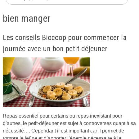
bien manger
Les conseils Biocoop pour commencer la
journée avec un bon petit déjeuner
Repas essentiel pour certains ou repas inexistant pour
Publié
d’autres, le petit-déjeuner est sujet à controverses quant à sa
le
nécessité…. Cependant il est important car il permet de
8
rompre le jeûne et d’apporter l’énergie nécessaire à la
septembre