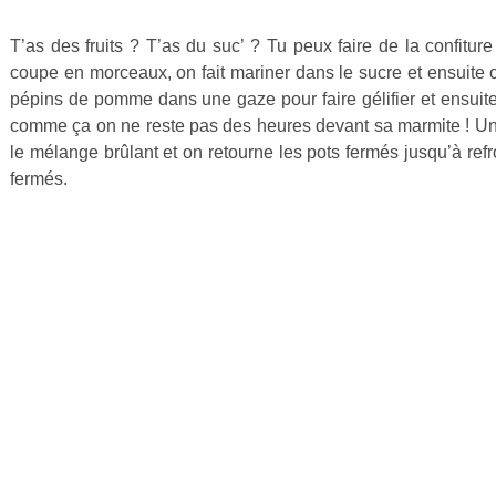
T’as des fruits ? T’as du suc’ ? Tu peux faire de la confitur
Publié
coupe en morceaux, on fait mariner dans le sucre et ensuite o
le
pépins de pomme dans une gaze pour faire gélifier et ensuite on 
25
comme ça on ne reste pas des heures devant sa marmite ! Un tr
février
le mélange brûlant et on retourne les pots fermés jusqu’à refro
2015
fermés.
par
Cuisine
Ta
Mère