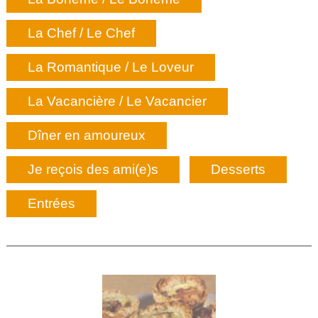
La Chef / Le Chef
La Romantique / Le Loveur
La Vacancière / Le Vacancier
Dîner en amoureux
Je reçois des ami(e)s
Desserts
Entrées