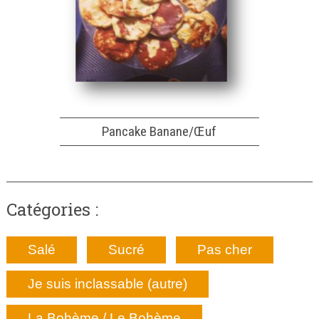
Pancake Banane/Œuf
Catégories :
Salé
Sucré
Pas cher
Je suis inclassable (autre)
La Bohème / Le Bohème