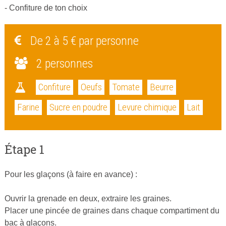
- Confiture de ton choix
De 2 à 5 € par personne
2 personnes
Confiture
Oeufs
Tomate
Beurre
Farine
Sucre en poudre
Levure chimique
Lait
Étape 1
Pour les glaçons (à faire en avance) :
Ouvrir la grenade en deux, extraire les graines.
Placer une pincée de graines dans chaque compartiment du
bac à glaçons.