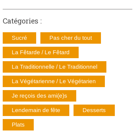
Catégories :
Sucré
Pas cher du tout
La Fêtarde / Le Fêtard
La Traditionnelle / Le Traditionnel
La Végétarienne / Le Végétarien
Je reçois des ami(e)s
Lendemain de fête
Desserts
Plats