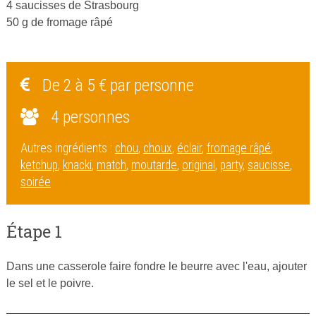
4 saucisses de Strasbourg
50 g de fromage râpé
De 2 à 5 € par personne
4 personnes
Autres ingrédients :
chou
,
choux
,
éclair
,
fromage râpé
,
ketchup
,
knacki
,
match
,
moutarde
,
original
,
party
,
saucisse
,
soirée
Étape 1
Dans une casserole faire fondre le beurre avec l'eau, ajouter
le sel et le poivre.