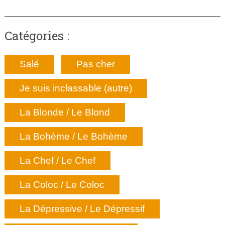
Catégories :
Salé
Pas cher
Je suis inclassable (autre)
La Blonde / Le Blond
La Bohème / Le Bohème
La Chef / Le Chef
La Coloc / Le Coloc
La Dépressive / Le Dépressif