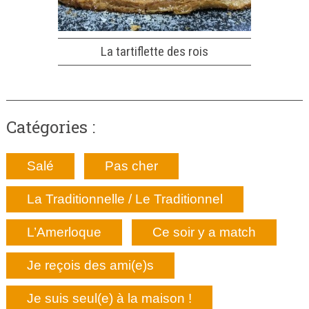
La tartiflette des rois
Catégories :
Salé
Pas cher
La Traditionnelle / Le Traditionnel
L’Amerloque
Ce soir y a match
Je reçois des ami(e)s
Je suis seul(e) à la maison !