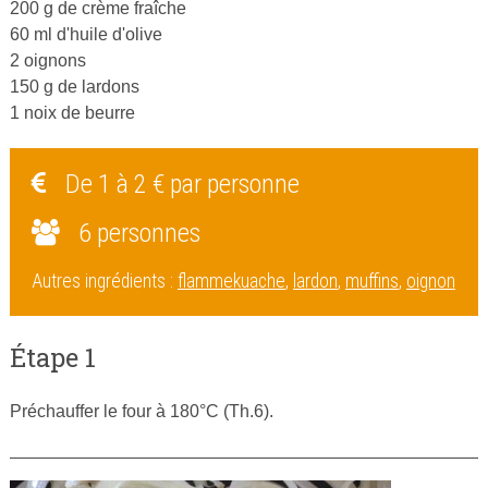
200 g de crème fraîche
60 ml d'huile d'olive
2 oignons
150 g de lardons
1 noix de beurre
De 1 à 2 € par personne
6 personnes
Autres ingrédients :
flammekuache
,
lardon
,
muffins
,
oignon
Étape 1
Préchauffer le four à 180°C (Th.6).