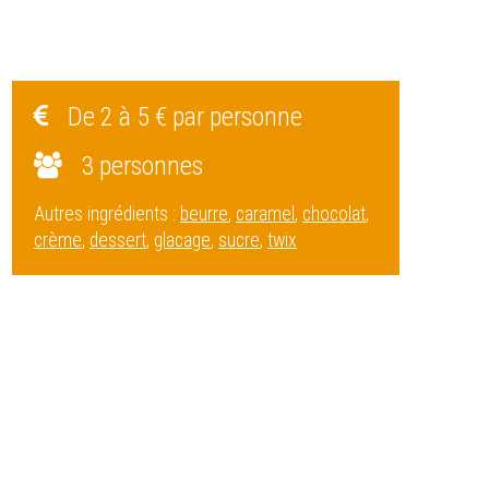
De 2 à 5 € par personne
3 personnes
Autres ingrédients :
beurre
,
caramel
,
chocolat
,
crème
,
dessert
,
glacage
,
sucre
,
twix