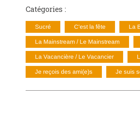
Catégories :
Sucré
C'est la fête
La B
La Mainstream / Le Mainstream
La Vacancière / Le Vacancier
L
Je reçois des ami(e)s
Je suis s