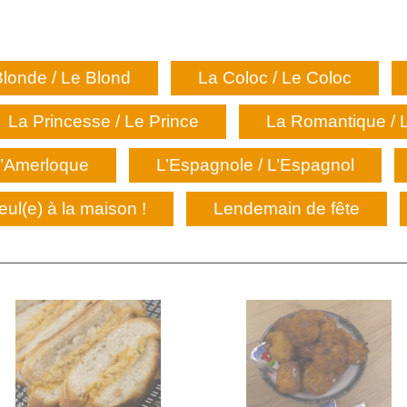
londe / Le Blond
La Coloc / Le Coloc
La Princesse / Le Prince
La Romantique / 
’Amerloque
L’Espagnole / L’Espagnol
eul(e) à la maison !
Lendemain de fête