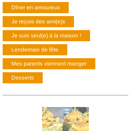
Dîner en amoureux
Je reçois des ami(e)s
Je suis seul(e) à la maison !
Lendemain de fête
Mes parents viennent manger
Desserts