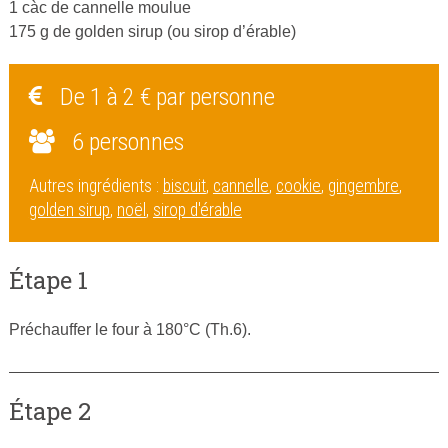
1 càc de cannelle moulue
175 g de golden sirup (ou sirop d’érable)
De 1 à 2 € par personne
6 personnes
Autres ingrédients :
biscuit
,
cannelle
,
cookie
,
gingembre
,
golden sirup
,
noël
,
sirop d'érable
Étape 1
Préchauffer le four à 180°C (Th.6).
Étape 2