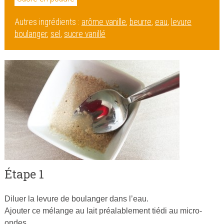
Autres ingrédients :
arôme vanille
,
beurre
,
eau
,
levure
boulanger
,
sel
,
sucre vanillé
Étape 1
Diluer la levure de boulanger dans l’eau.
Ajouter ce mélange au lait préalablement tiédi au micro-
ondes.