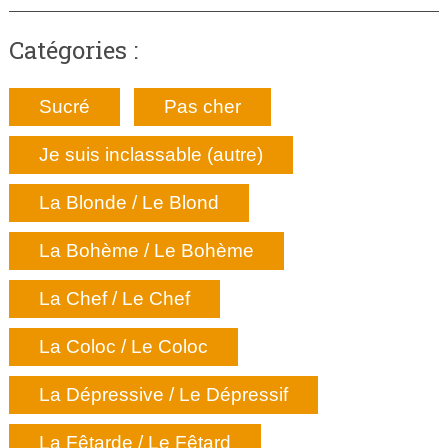
Catégories :
Sucré
Pas cher
Je suis inclassable (autre)
La Blonde / Le Blond
La Bohème / Le Bohème
La Chef / Le Chef
La Coloc / Le Coloc
La Dépressive / Le Dépressif
La Fêtarde / Le Fêtard