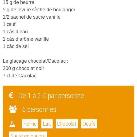
15 g de beurre
5 g de levure sèche de boulanger
1/2 sachet de sucre vanillé
1 œuf
1 càs d’eau
1 càs d’arôme vanille
1 càc de sel
Le glaçage chocolat/Cacolac :
200 g chocolat noir
7 cl de Cacolac
De 1 à 2 € par personne
6 personnes
Farine
Lait
Chocolat
Oeufs
Sucre en poudre