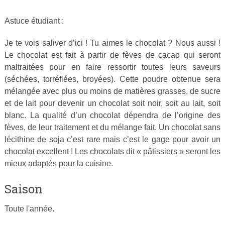
Astuce étudiant :
Publié
le
Je te vois saliver d’ici ! Tu aimes le chocolat ? Nous aussi !
25
Le chocolat est fait à partir de fèves de cacao qui seront
mars
maltraitées pour en faire ressortir toutes leurs saveurs
2015
(séchées, torréfiées, broyées). Cette poudre obtenue sera
par
mélangée avec plus ou moins de matières grasses, de sucre
Cuisine
et de lait pour devenir un chocolat soit noir, soit au lait, soit
Ta
blanc. La qualité d’un chocolat dépendra de l’origine des
Mère
fèves, de leur traitement et du mélange fait. Un chocolat sans
lécithine de soja c’est rare mais c’est le gage pour avoir un
chocolat excellent ! Les chocolats dit « pâtissiers » seront les
mieux adaptés pour la cuisine.
Saison
Toute l'année.