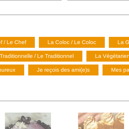
f / Le Chef
La Coloc / Le Coloc
La G
Traditionnelle / Le Traditionnel
La Végétarien
oureux
Je reçois des ami(e)s
Mes pa