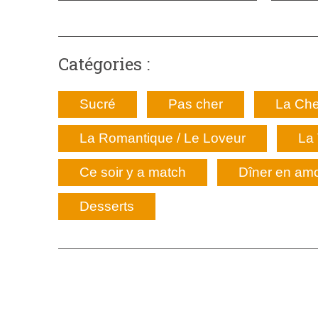
Catégories :
Sucré
Pas cher
La Che
La Romantique / Le Loveur
La 
Ce soir y a match
Dîner en am
Desserts