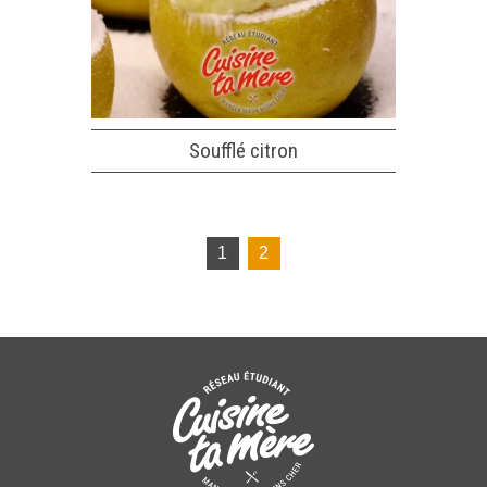
Soufflé citron
1
2