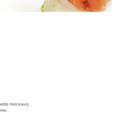
petits morceaux).
nner.