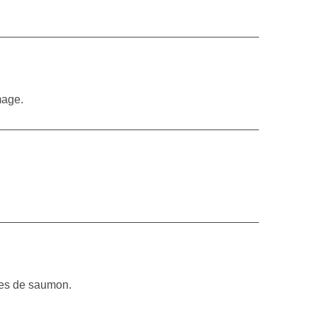
mage.
lles de saumon.