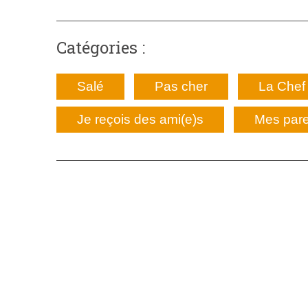
Catégories :
Salé
Pas cher
La Chef 
Je reçois des ami(e)s
Mes pare