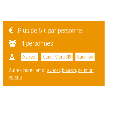
Plus de 5 € par personne
4 personnes
Avocat
Saint-Môret®
Saumon
Autres ingrédients :
avocat
,
boursin
,
saumon
,
verrine