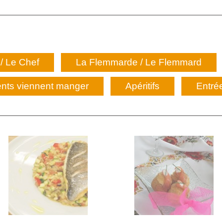
/ Le Chef
La Flemmarde / Le Flemmard
nts viennent manger
Apéritifs
Entré