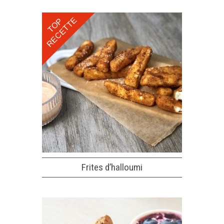
RECETTE
TOP
Frites d’halloumi