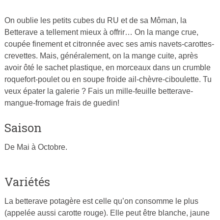
On oublie les petits cubes du RU et de sa Môman, la
Publié
Betterave a tellement mieux à offrir… On la mange crue,
le
coupée finement et citronnée avec ses amis navets-carottes-
25
crevettes. Mais, généralement, on la mange cuite, après
février
avoir ôté le sachet plastique, en morceaux dans un crumble
2015
roquefort-poulet ou en soupe froide ail-chèvre-ciboulette. Tu
par
veux épater la galerie ? Fais un mille-feuille betterave-
Cuisine
mangue-fromage frais de guedin!
Ta
Mère
Saison
De Mai à Octobre.
Variétés
La betterave potagère est celle qu’on consomme le plus
(appelée aussi carotte rouge). Elle peut être blanche, jaune