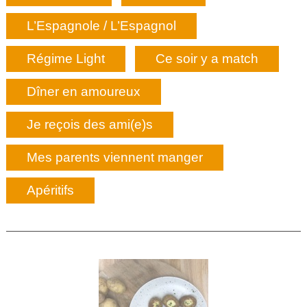
L’Espagnole / L’Espagnol
Régime Light
Ce soir y a match
Dîner en amoureux
Je reçois des ami(e)s
Mes parents viennent manger
Apéritifs