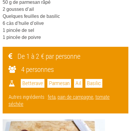
50 g de parmesan râpé
2 gousses d’ail
Quelques feuilles de basilic
6 càs d’huile d’olive
1 pincée de sel
1 pincée de poivre
De 1 à 2 € par personne
4 personnes
Betterave
Parmesan
Ail
Basilic
Autres ingrédients :
feta
,
pain de campagne
,
tomate
séchée