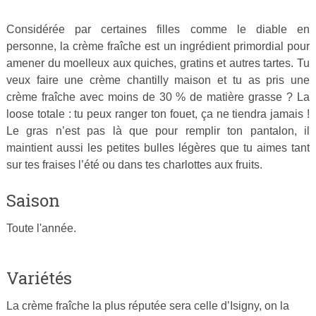
Considérée par certaines filles comme le diable en
Publié
personne, la crème fraîche est un ingrédient primordial pour
le
amener du moelleux aux quiches, gratins et autres tartes. Tu
25
veux faire une crème chantilly maison et tu as pris une
mars
crème fraîche avec moins de 30 % de matière grasse ? La
2015
loose totale : tu peux ranger ton fouet, ça ne tiendra jamais !
par
Le gras n’est pas là que pour remplir ton pantalon, il
Cuisine
maintient aussi les petites bulles légères que tu aimes tant
Ta
sur tes fraises l’été ou dans tes charlottes aux fruits.
Mère
Saison
Toute l'année.
Variétés
La crème fraîche la plus réputée sera celle d’Isigny, on la