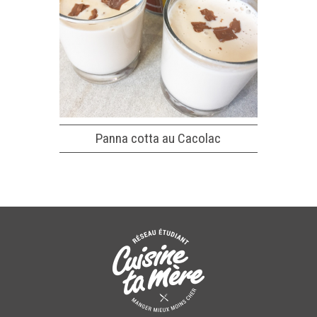
Panna cotta au Cacolac