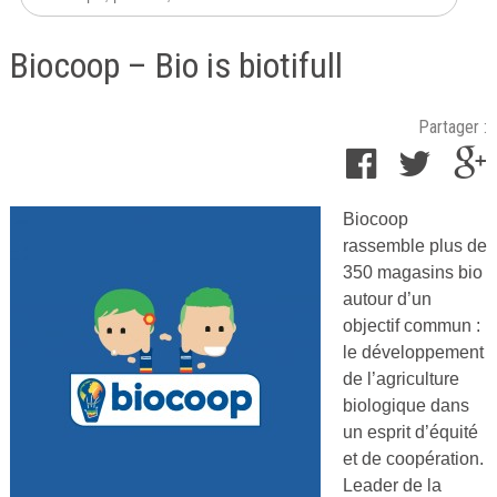
Biocoop – Bio is biotifull
Partager :
Biocoop
Publié
rassemble plus de
le
350 magasins bio
14
autour d’un
décembre
objectif commun :
2015
le développement
par
de l’agriculture
Cuisine
biologique dans
Ta
un esprit d’équité
Mère
et de coopération.
Leader de la