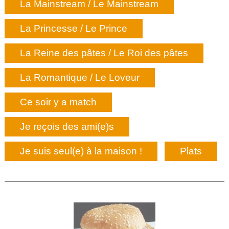
La Mainstream / Le Mainstream
La Princesse / Le Prince
La Reine des pâtes / Le Roi des pâtes
La Romantique / Le Loveur
Ce soir y a match
Je reçois des ami(e)s
Je suis seul(e) à la maison !
Plats