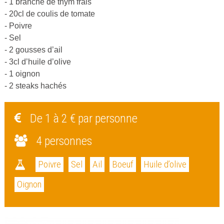
- 1 branche de thym frais
- 20cl de coulis de tomate
- Poivre
- Sel
- 2 gousses d’ail
- 3cl d’huile d’olive
- 1 oignon
- 2 steaks hachés
De 1 à 2 € par personne
4 personnes
Poivre
Sel
Ail
Boeuf
Huile d’olive
Oignon