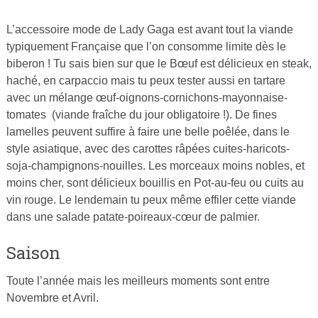
L’accessoire mode de Lady Gaga est avant tout la viande
Publié
typiquement Française que l’on consomme limite dès le
le
biberon ! Tu sais bien sur que le Bœuf est délicieux en steak,
6
haché, en carpaccio mais tu peux tester aussi en tartare
mars
avec un mélange œuf-oignons-cornichons-mayonnaise-
2015
tomates (viande fraîche du jour obligatoire !). De fines
par
lamelles peuvent suffire à faire une belle poêlée, dans le
Cuisine
style asiatique, avec des carottes râpées cuites-haricots-
Ta
soja-champignons-nouilles. Les morceaux moins nobles, et
Mère
moins cher, sont délicieux bouillis en Pot-au-feu ou cuits au
vin rouge. Le lendemain tu peux même effiler cette viande
dans une salade patate-poireaux-cœur de palmier.
Saison
Toute l’année mais les meilleurs moments sont entre
Novembre et Avril.