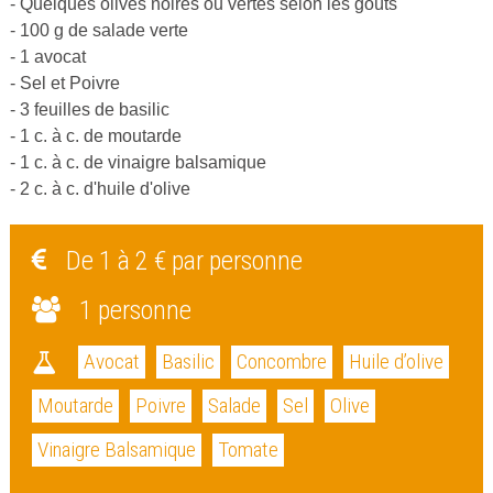
- Quelques olives noires ou vertes selon les goûts
- 100 g de salade verte
- 1 avocat
- Sel et Poivre
- 3 feuilles de basilic
- 1 c. à c. de moutarde
- 1 c. à c. de vinaigre balsamique
- 2 c. à c. d'huile d'olive
De 1 à 2 € par personne
1 personne
Avocat
Basilic
Concombre
Huile d’olive
Moutarde
Poivre
Salade
Sel
Olive
Vinaigre Balsamique
Tomate