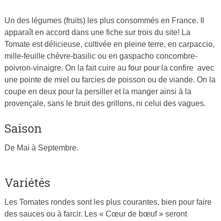
Un des légumes (fruits) les plus consommés en France. Il
Publié
apparaît en accord dans une fiche sur trois du site! La
le
Tomate est délicieuse, cultivée en pleine terre, en carpaccio,
27
mille-feuille chèvre-basilic ou en gaspacho concombre-
février
poivron-vinaigre. On la fait cuire au four pour la confire avec
2015
une pointe de miel ou farcies de poisson ou de viande. On la
par
coupe en deux pour la persiller et la manger ainsi à la
Cuisine
provençale, sans le bruit des grillons, ni celui des vagues.
Ta
Mère
Saison
De Mai à Septembre.
Variétés
Les Tomates rondes sont les plus courantes, bien pour faire
des sauces ou à farcir. Les « Cœur de bœuf » seront