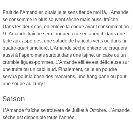
Fruit de l’Amandier, ouais je te sens fier de moi là, l’Amande
Publié
se consomme le plus souvent sèche mais aussi fraîche.
le
Dans les deux cas, on enlève la coque avant consommation
6
! L’Amande fraîche sera croquée crue en apéritif, dans une
mars
tarte aux asperges, une salade de haricots verts ou dans un
2015
quatre-quart amélioré. L’Amande sèche entière se craquera
par
aussi à l’apéro mais surtout dans une tajine, un cake ou un
Cuisine
crumble figues-pommes. L’Amande effilée est délicieuse sur
Ta
une truite ou un cabillaud. Finalement, celle en poudre
Mère
servira pour la base des macarons, une frangipane ou pour
une soupe au curry !
Saison
L’Amande fraîche se trouvera de Juillet à Octobre. L’Amande
sèche est disponible toute l’année.