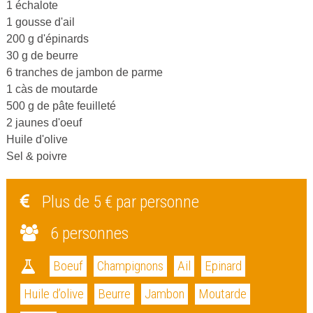
1 échalote
1 gousse d'ail
200 g d'épinards
30 g de beurre
6 tranches de jambon de parme
1 càs de moutarde
500 g de pâte feuilleté
2 jaunes d'oeuf
Huile d'olive
Sel & poivre
Plus de 5 € par personne
6 personnes
Boeuf
Champignons
Ail
Epinard
Huile d’olive
Beurre
Jambon
Moutarde