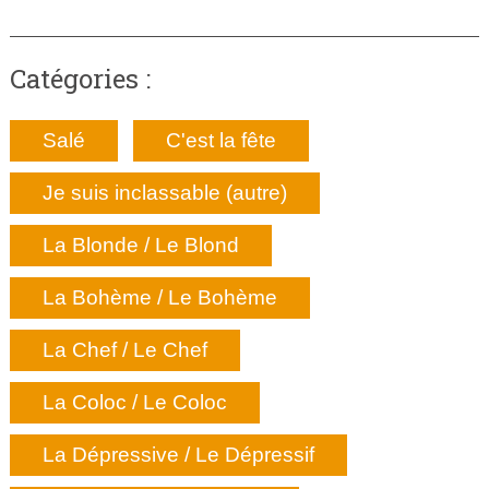
Catégories :
Salé
C'est la fête
Je suis inclassable (autre)
La Blonde / Le Blond
La Bohème / Le Bohème
La Chef / Le Chef
La Coloc / Le Coloc
La Dépressive / Le Dépressif