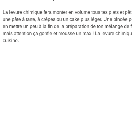
La levure chimique fera monter en volume tous tes plats et pâ
Publié
une pâte à tarte, à crêpes ou un cake plus léger. Une pincée 
le
en mettre un peu à la fin de la préparation de ton mélange de
25
mais attention ça gonfle et mousse un max ! La levure chimique e
février
cuisine.
2015
par
Cuisine
Ta
Mère