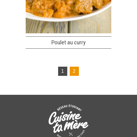
Poulet au curry
1
2