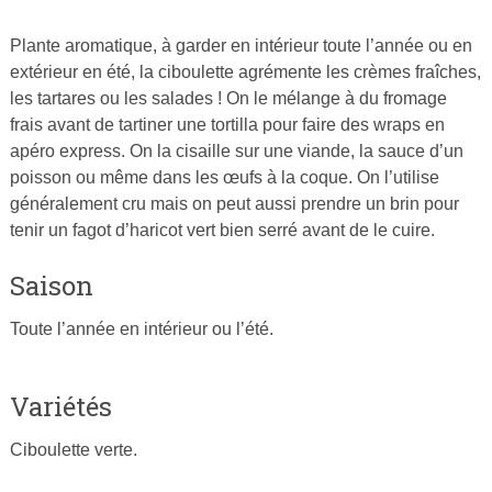
Plante aromatique, à garder en intérieur toute l’année ou en
Publié
extérieur en été, la ciboulette agrémente les crèmes fraîches,
le
les tartares ou les salades ! On le mélange à du fromage
25
frais avant de tartiner une tortilla pour faire des wraps en
février
apéro express. On la cisaille sur une viande, la sauce d’un
2015
poisson ou même dans les œufs à la coque. On l’utilise
par
généralement cru mais on peut aussi prendre un brin pour
Cuisine
tenir un fagot d’haricot vert bien serré avant de le cuire.
Ta
Mère
Saison
Toute l’année en intérieur ou l’été.
Variétés
Ciboulette verte.