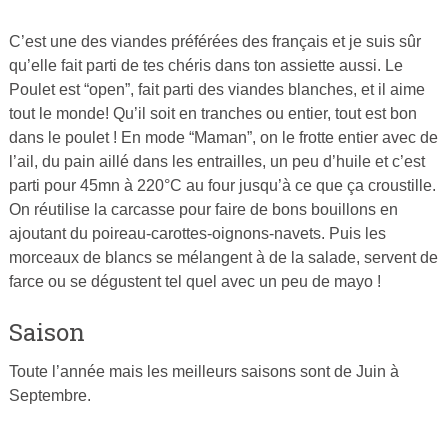
C’est une des viandes préférées des français et je suis sûr
Publié
qu’elle fait parti de tes chéris dans ton assiette aussi. Le
le
Poulet est “open”, fait parti des viandes blanches, et il aime
2
tout le monde! Qu’il soit en tranches ou entier, tout est bon
mars
dans le poulet ! En mode “Maman”, on le frotte entier avec de
2015
l’ail, du pain aillé dans les entrailles, un peu d’huile et c’est
par
parti pour 45mn à 220°C au four jusqu’à ce que ça croustille.
Cuisine
On réutilise la carcasse pour faire de bons bouillons en
Ta
ajoutant du poireau-carottes-oignons-navets. Puis les
Mère
morceaux de blancs se mélangent à de la salade, servent de
farce ou se dégustent tel quel avec un peu de mayo !
Saison
Toute l’année mais les meilleurs saisons sont de Juin à
Septembre.