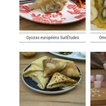
Gyozas européens SuitÉtudes
Ome