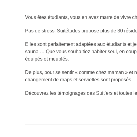
Vous êtes étudiants, vous en avez marre de vivre c
Publié
le
Pas de stress,
Suitétudes
propose plus de 30 réside
26
juillet
Elles sont parfaitement adaptées aux étudiants et jeu
2016
sauna … Que vous souhaitiez habiter seul, en couple
par
équipés et meublés.
Cuisine
Ta
De plus, pour se sentir « comme chez maman » et ne 
Mère
changement de draps et serviettes sont proposés.
Découvrez les témoignages des Suit’ers et toutes l