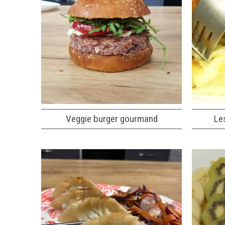
Veggie burger gourmand
Le